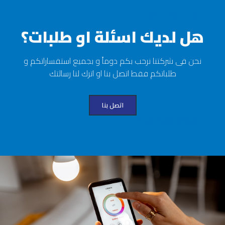
AMET FACILISIS
هل لديك اسئلة او طلبات؟
نحن فى شركتنا نرحب بكم دوماً و بجميع استفساراتكم و
طلباتكم فقط اتصل بنا او اترك لنا رسالتك
اتصل بنا
+479-463-6276