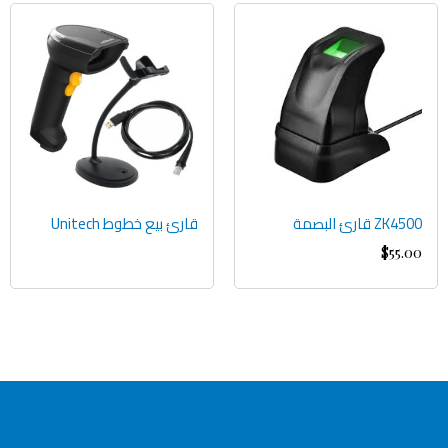
ZK4500 قارئ البصمة
قارئ بيع خطوط Unitech
$
55.00
AMET FACILISIS