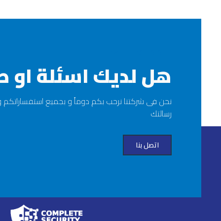
AMET FACILISIS
هل لديك اسئلة او ط
نحن فى شركتنا نرحب بكم دوماً و بجميع استفساراتكم و ط
رسالتك
اتصل بنا
+479-463-6276