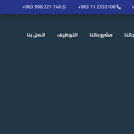
+963 998 227 746
+963 11 2333108
اتنا
مشروعاتنا
التوظيف
اتصل بنا